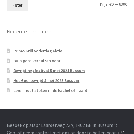
Min.
Max
Prijs:
€0
—
€380
Filter
prij
prij
Recente berichten
Primo Grill vaderdag aktie
Bula gaat verhuizen naar
Bevrijdingsfestival 5 mei 2024 Bussum
Het Gooi bevrijd 5 mei 2023 Bussum
Leren hout stoken in de kachel of haard
Bezoek op afspr Laarderweg 73A, 1402 BE in Bussum ‘t
Gooi of neem contact met ons op door te bellen naar:
+31