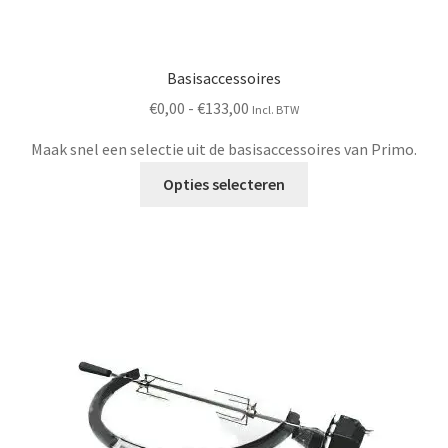
Basisaccessoires
Prijsklasse:
€
0,00
-
€
133,00
Incl. BTW
€0,00
Maak snel een selectie uit de basisaccessoires van Primo.
tot
Dit
€133,00
Opties selecteren
product
heeft
meerdere
variaties.
Deze
optie
kan
gekozen
worden
op