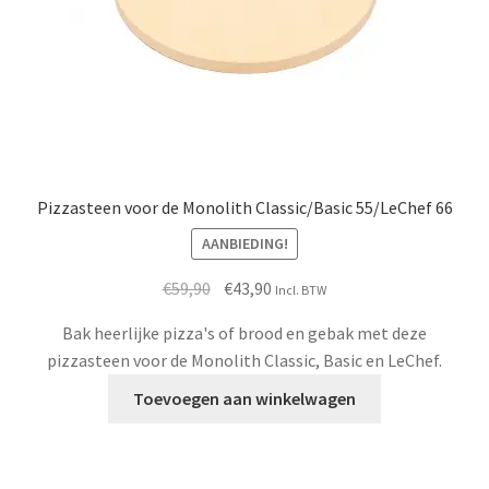
de
productpagina
Pizzasteen voor de Monolith Classic/Basic 55/LeChef 66
AANBIEDING!
Oorspronkelijke
Huidige
€
59,90
€
43,90
Incl. BTW
prijs
prijs
Bak heerlijke pizza's of brood en gebak met deze
was:
is:
pizzasteen voor de Monolith Classic, Basic en LeChef.
€59,90.
€43,90.
Toevoegen aan winkelwagen