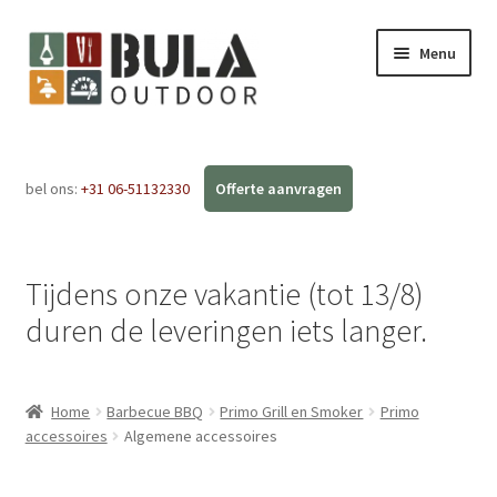
Menu
Home
bel ons:
+31 06-51132330
Subme
Webshop
uitvou
Workshops
Tijdens onze vakantie (tot 13/8)
FAQ
duren de leveringen iets langer.
Blog
Home
Barbecue BBQ
Primo Grill en Smoker
Primo
Contact
accessoires
Algemene accessoires