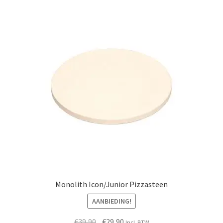
Monolith Icon/Junior Pizzasteen
AANBIEDING!
Oorspronkelijke
Huidige
€
39,90
€
29,90
Incl. BTW