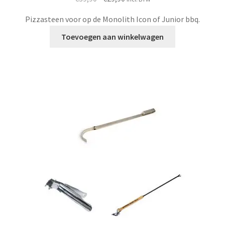
prijs
prijs
Pizzasteen voor op de Monolith Icon of Junior bbq.
was:
is:
€39,90.
€29,90.
Toevoegen aan winkelwagen