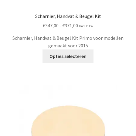
Scharnier, Handvat & Beugel Kit
Prijsklasse:
€
347,00
-
€
371,00
Incl. BTW
€347,00
Scharnier, Handvat & Beugel Kit Primo voor modellen
tot
gemaakt voor 2015
€371,00
Dit
Opties selecteren
product
heeft
meerdere
variaties.
Deze
optie
kan
gekozen
worden
op