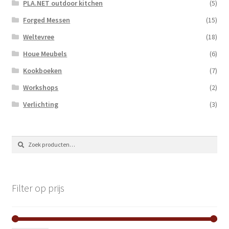
PLA.NET outdoor kitchen
(5)
Forged Messen
(15)
Weltevree
(18)
Houe Meubels
(6)
Kookboeken
(7)
Workshops
(2)
Verlichting
(3)
Zoeken
Zoeken
naar:
Filter op prijs