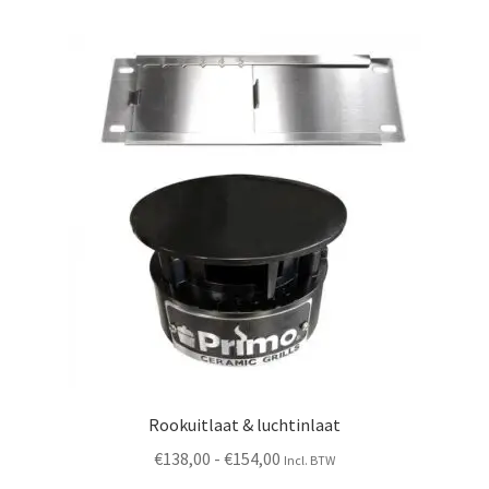
Rookuitlaat & luchtinlaat
Prijsklasse:
€
138,00
-
€
154,00
Incl. BTW
€138,00