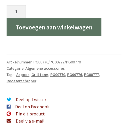
Basisaccessoires
aantal
Toevoegen aan winkelwagen
Artikelnummer:
PG00776/PG00777/PG00770
Categorie:
Algemene accessoires
Tags:
Aspook
,
Grill tang
,
PG00770
,
PG00776
,
PG00777
,
Roosterschraper
Deel op Twitter
Deel op Facebook
Pin dit product
Deel via e-mail