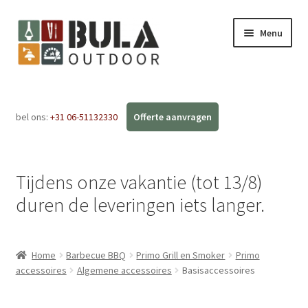
Menu
Home
bel ons:
+31 06-51132330
Subme
Webshop
uitvou
Workshops
Tijdens onze vakantie (tot 13/8)
FAQ
duren de leveringen iets langer.
Blog
Home
Barbecue BBQ
Primo Grill en Smoker
Primo
Contact
accessoires
Algemene accessoires
Basisaccessoires