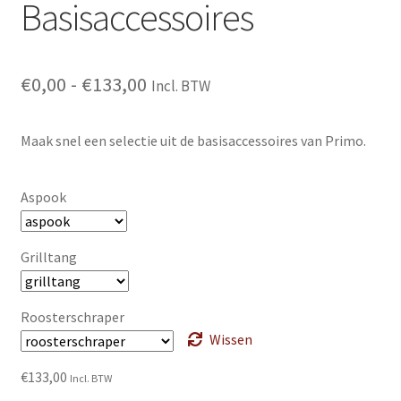
Basisaccessoires
Prijsklasse:
€
0,00
-
€
133,00
Incl. BTW
€0,00
Maak snel een selectie uit de basisaccessoires van Primo.
tot
€133,00
Aspook
Grilltang
Roosterschraper
Wissen
€
133,00
Incl. BTW