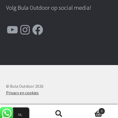
Volg Bula Outdoor op social media!
YouTube
Instagram
Facebook
© Bula Outdoor 2026
Privacy en cookies
0
NL
Zoeken
Zoeken