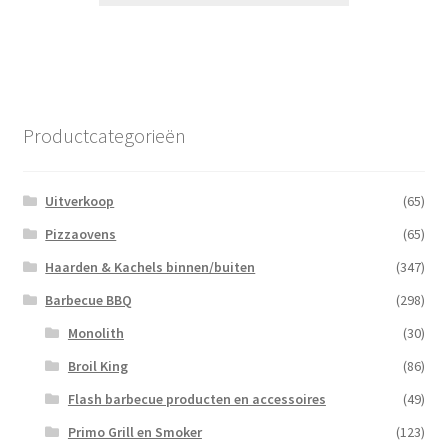
Productcategorieën
Uitverkoop
(65)
Pizzaovens
(65)
Haarden & Kachels binnen/buiten
(347)
Barbecue BBQ
(298)
Monolith
(30)
Broil King
(86)
Flash barbecue producten en accessoires
(49)
Primo Grill en Smoker
(123)