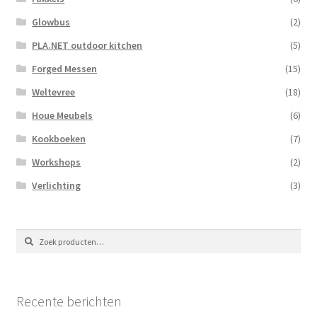
Glowbus
(2)
PLA.NET outdoor kitchen
(5)
Forged Messen
(15)
Weltevree
(18)
Houe Meubels
(6)
Kookboeken
(7)
Workshops
(2)
Verlichting
(3)
Zoeken
Zoeken
naar:
Recente berichten