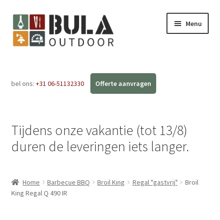
Menu
Home
bel ons:
+31 06-51132330
Subme
Webshop
uitvou
Workshops
Tijdens onze vakantie (tot 13/8)
FAQ
duren de leveringen iets langer.
Blog
Home
Barbecue BBQ
Broil King
Regal "gastvrij"
Broil
Contact
King Regal Q 490 IR