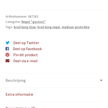
IR
aantal
Artikelnummer:
687283
Categorie:
Regal "gastvrij"
Tags:
broil king iQue
,
broil king regal
,
medium grote bbq
Deel op Twitter
Deel op Facebook
Pin dit product
Deel via e-mail
Beschrijving
Extra informatie