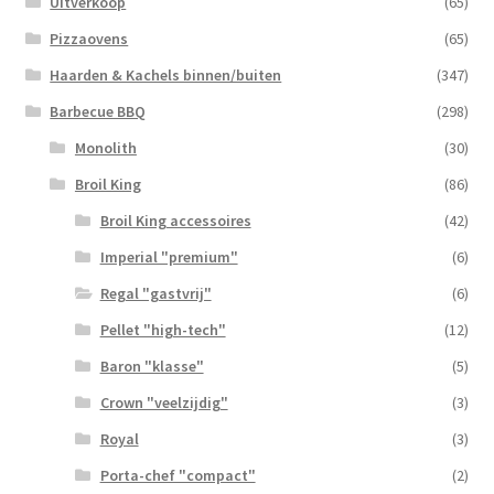
Uitverkoop
(65)
Pizzaovens
(65)
Haarden & Kachels binnen/buiten
(347)
Barbecue BBQ
(298)
Monolith
(30)
Broil King
(86)
Broil King accessoires
(42)
Imperial "premium"
(6)
Regal "gastvrij"
(6)
Pellet "high-tech"
(12)
Baron "klasse"
(5)
Crown "veelzijdig"
(3)
Royal
(3)
Porta-chef "compact"
(2)