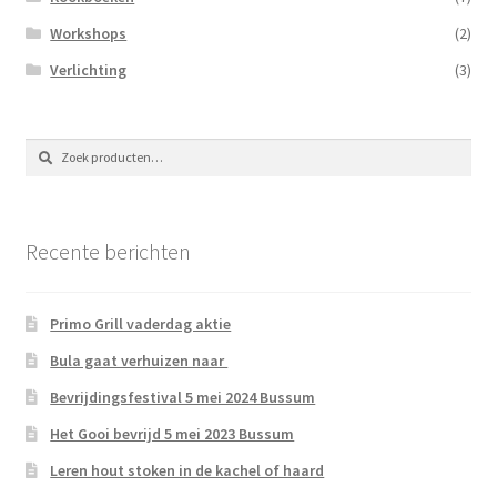
Workshops
(2)
Verlichting
(3)
Zoeken
Zoeken
naar:
Recente berichten
Primo Grill vaderdag aktie
Bula gaat verhuizen naar
Bevrijdingsfestival 5 mei 2024 Bussum
Het Gooi bevrijd 5 mei 2023 Bussum
Leren hout stoken in de kachel of haard