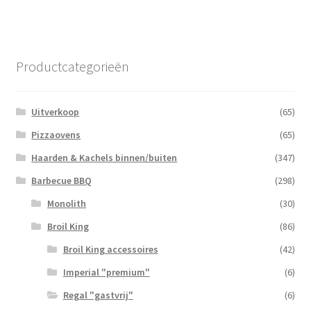
Productcategorieën
Uitverkoop
(65)
Pizzaovens
(65)
Haarden & Kachels binnen/buiten
(347)
Barbecue BBQ
(298)
Monolith
(30)
Broil King
(86)
Broil King accessoires
(42)
Imperial "premium"
(6)
Regal "gastvrij"
(6)