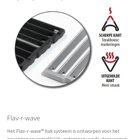
Flav-r-wave
Het Flav-r-wave™ bak systeem is ontworpen voor het
opvangen en onmiddelijk verdampen van de vleessappen