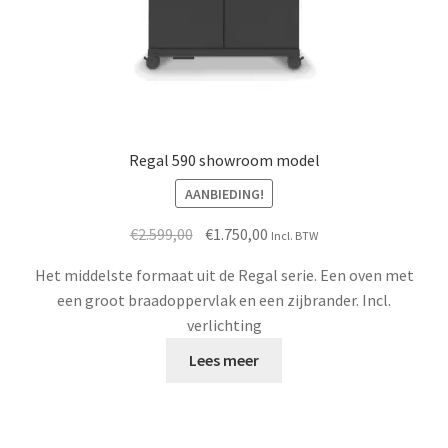
Regal 590 showroom model
AANBIEDING!
Oorspronkelijke
Huidige
€
2.599,00
€
1.750,00
Incl. BTW
prijs
prijs
Het middelste formaat uit de Regal serie. Een oven met
was:
is:
een groot braadoppervlak en een zijbrander. Incl.
€2.599,00.
€1.750,00.
verlichting
Lees meer