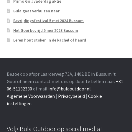
Primo Grill vaderdag aktie
Bula gaat verhuizen naar
Bevrijdingsfestival 5 mei 2024 Bussum
Het Gooi bevrijd 5 mei 2023 Bussum
Leren hout stoken in de kachel of haard
Bezoek op afspr Laarderweg 73A, 1402 BE in Bussum ‘t
Gooi of neem contact met ons op door te bellen naar:
+31
06-51132330
of mail
info@bulaoutdoor.nl
.
Algemene Voorwaarden
|
Privacybeleid
|
Cookie
instellingen
Volg Bula Outdoor op social media!