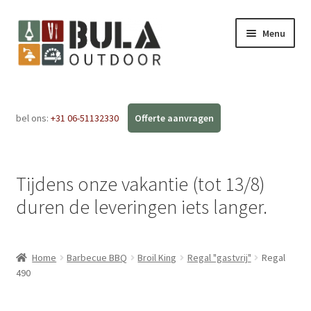
Menu
Home
bel ons:
+31 06-51132330
Subme
Webshop
uitvou
Workshops
Tijdens onze vakantie (tot 13/8)
FAQ
duren de leveringen iets langer.
Blog
Home
Barbecue BBQ
Broil King
Regal "gastvrij"
Regal
Contact
490