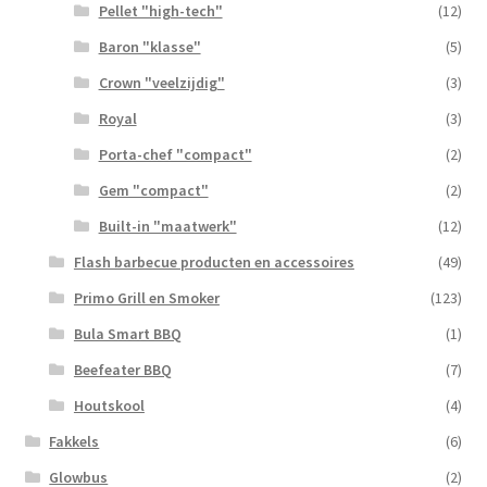
Pellet "high-tech"
(12)
Baron "klasse"
(5)
Crown "veelzijdig"
(3)
Royal
(3)
Porta-chef "compact"
(2)
Gem "compact"
(2)
Built-in "maatwerk"
(12)
Flash barbecue producten en accessoires
(49)
Primo Grill en Smoker
(123)
Bula Smart BBQ
(1)
Beefeater BBQ
(7)
Houtskool
(4)
Fakkels
(6)
Glowbus
(2)