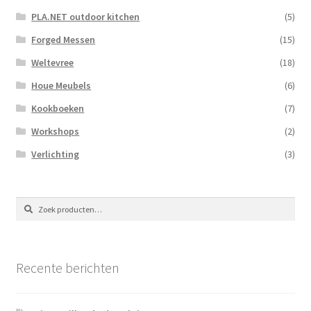
PLA.NET outdoor kitchen
(5)
Forged Messen
(15)
Weltevree
(18)
Houe Meubels
(6)
Kookboeken
(7)
Workshops
(2)
Verlichting
(3)
Zoeken
Zoeken
naar:
Recente berichten