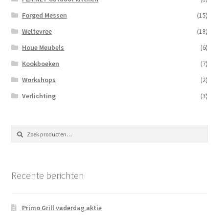
Forged Messen
(15)
Weltevree
(18)
Houe Meubels
(6)
Kookboeken
(7)
Workshops
(2)
Verlichting
(3)
Zoeken
Zoeken
naar:
Recente berichten
Primo Grill vaderdag aktie