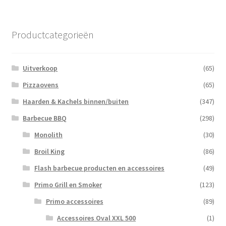
Productcategorieën
Uitverkoop
(65)
Pizzaovens
(65)
Haarden & Kachels binnen/buiten
(347)
Barbecue BBQ
(298)
Monolith
(30)
Broil King
(86)
Flash barbecue producten en accessoires
(49)
Primo Grill en Smoker
(123)
Primo accessoires
(89)
Accessoires Oval XXL 500
(1)