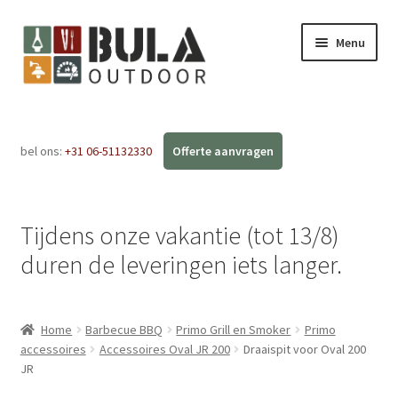
Menu
Home
bel ons:
+31 06-51132330
Subme
Webshop
uitvou
Workshops
Tijdens onze vakantie (tot 13/8)
FAQ
duren de leveringen iets langer.
Blog
Home
Barbecue BBQ
Primo Grill en Smoker
Primo
Contact
accessoires
Accessoires Oval JR 200
Draaispit voor Oval 200
JR