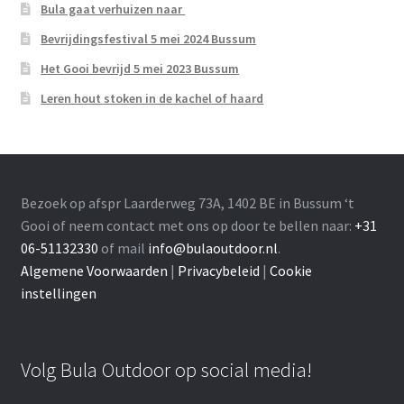
Bula gaat verhuizen naar
Bevrijdingsfestival 5 mei 2024 Bussum
Het Gooi bevrijd 5 mei 2023 Bussum
Leren hout stoken in de kachel of haard
Bezoek op afspr Laarderweg 73A, 1402 BE in Bussum ‘t
Gooi of neem contact met ons op door te bellen naar:
+31
06-51132330
of mail
info@bulaoutdoor.nl
.
Algemene Voorwaarden
|
Privacybeleid
|
Cookie
instellingen
Volg Bula Outdoor op social media!