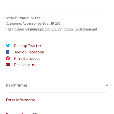
aantal
Artikelnummer:
PGJRR
Categorie:
Accessoires Oval JR 200
Tags:
draaispit junior primo
,
PGJRR
,
primo jr 200 draaispit
Deel op Twitter
Deel op Facebook
Pin dit product
Deel via e-mail
Beschrijving
Extra informatie