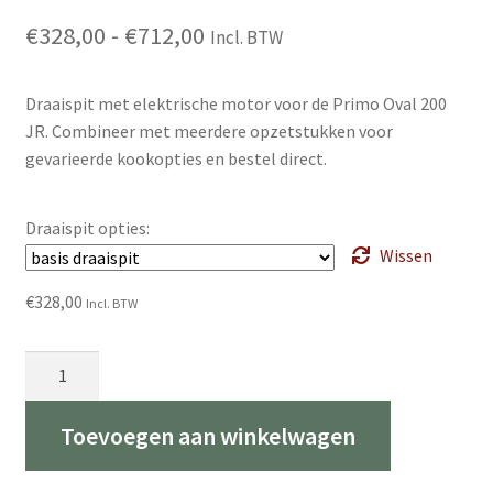
Prijsklasse:
€
328,00
-
€
712,00
Incl. BTW
€328,00
Draaispit met elektrische motor voor de Primo Oval 200
tot
JR. Combineer met meerdere opzetstukken voor
€712,00
gevarieerde kookopties en bestel direct.
Draaispit opties:
Wissen
€
328,00
Incl. BTW
Draaispit
voor
Oval
Toevoegen aan winkelwagen
200
JR