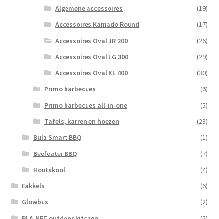
Algemene accessoires
(19)
Accessoires Kamado Round
(17)
Accessoires Oval JR 200
(26)
Accessoires Oval LG 300
(29)
Accessoires Oval XL 400
(30)
Primo barbecues
(6)
Primo barbecues all-in-one
(5)
Tafels, karren en hoezen
(23)
Bula Smart BBQ
(1)
Beefeater BBQ
(7)
Houtskool
(4)
Fakkels
(6)
Glowbus
(2)
PLA.NET outdoor kitchen
(5)