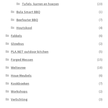
Tafels, karren en hoezen
(23)
Bula Smart BBQ
(1)
Beefeater BBQ
(7)
Houtskool
(4)
Fakkels
(6)
Glowbus
(2)
PLA.NET outdoor kitchen
(5)
Forged Messen
(15)
Weltevree
(18)
Houe Meubels
(6)
Kookboeken
(7)
Workshops
(2)
Verlichting
(3)