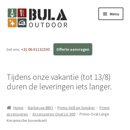
Menu
Home
bel ons:
+31 06-51132330
Subme
Webshop
uitvou
Workshops
Tijdens onze vakantie (tot 13/8)
FAQ
duren de leveringen iets langer.
Blog
Home
Barbecue BBQ
Primo Grill en Smoker
Primo
Contact
accessoires
Accessoires Oval LG 300
Primo Oval Large
Keramische bovenkant