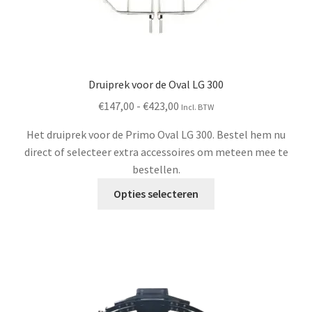
Druiprek voor de Oval LG 300
Prijsklasse:
€
147,00
-
€
423,00
Incl. BTW
€147,00
Het druiprek voor de Primo Oval LG 300. Bestel hem nu
tot
direct of selecteer extra accessoires om meteen mee te
€423,00
bestellen.
Dit
Opties selecteren
product
heeft
meerdere
variaties.
Deze
optie
kan