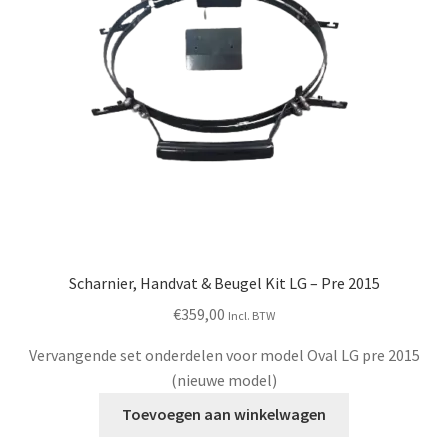
gekozen
worden
op
de
productpagina
Scharnier, Handvat & Beugel Kit LG – Pre 2015
€
359,00
Incl. BTW
Vervangende set onderdelen voor model Oval LG pre 2015
(nieuwe model)
Toevoegen aan winkelwagen