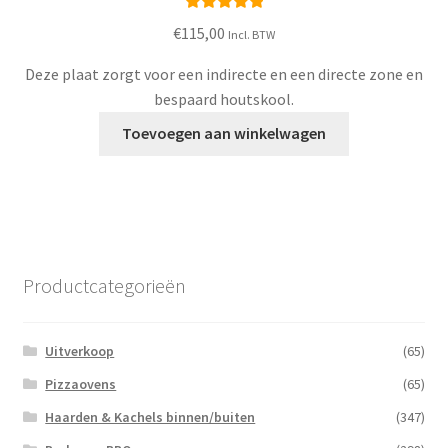
Waardering
€
115,00
Incl. BTW
5.00
uit 5
Deze plaat zorgt voor een indirecte en een directe zone en
bespaard houtskool.
Toevoegen aan winkelwagen
Productcategorieën
Uitverkoop
(65)
Pizzaovens
(65)
Haarden & Kachels binnen/buiten
(347)