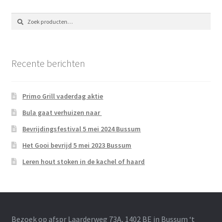
Zoeken
Zoeken
naar:
Recente berichten
Primo Grill vaderdag aktie
Bula gaat verhuizen naar
Bevrijdingsfestival 5 mei 2024 Bussum
Het Gooi bevrijd 5 mei 2023 Bussum
Leren hout stoken in de kachel of haard
Bezoek op afspr Laarderweg 73A, 1402 BE in Bussum ‘t