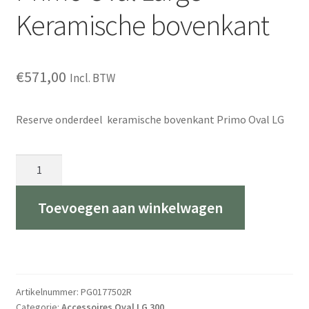
Keramische bovenkant
€
571,00
Incl. BTW
Reserve onderdeel keramische bovenkant Primo Oval LG
Primo
Oval
Large
Toevoegen aan winkelwagen
Keramische
bovenkant
aantal
Artikelnummer:
PG0177502R
Categorie:
Accessoires Oval LG 300